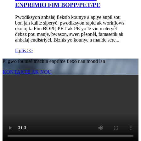
ENPRIMRI FIM BOPP/PET/PE
Pwodiksyon anbalaj fleksib kounye a apiye anpil sou
bon jan kalite siperyè, pwodiksyon rapid ak workflows
ekolojik. Fim BOPP, PET ak PE yo te vin materyèl
debaz pou manje, bwason, swen pèsonèl, famasetik ak
anbalaj endistriyèl. Biznis yo kounye a mande sere...
li plis >>
Pi gwo founisè machin enprime flexo nan mond lan
KONTAKTE AK NOU