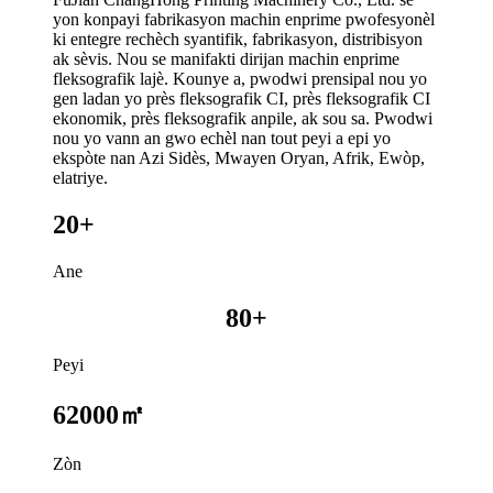
yon konpayi fabrikasyon machin enprime pwofesyonèl
ki entegre rechèch syantifik, fabrikasyon, distribisyon
ak sèvis. Nou se manifakti dirijan machin enprime
fleksografik lajè. Kounye a, pwodwi prensipal nou yo
gen ladan yo près fleksografik CI, près fleksografik CI
ekonomik, près fleksografik anpile, ak sou sa. Pwodwi
nou yo vann an gwo echèl nan tout peyi a epi yo
ekspòte nan Azi Sidès, Mwayen Oryan, Afrik, Ewòp,
elatriye.
20+
Ane
80+
Peyi
62000㎡
Zòn