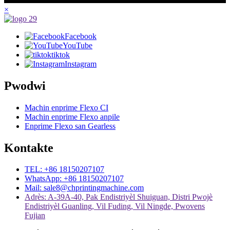
×
Facebook
YouTube
tiktok
Instagram
Pwodwi
Machin enprime Flexo CI
Machin enprime Flexo anpile
Enprime Flexo san Gearless
Kontakte
TEL: +86 18150207107
WhatsApp: +86 18150207107
Mail: sale8@chprintingmachine.com
Adrès: A-39A-40, Pak Endistriyèl Shuiguan, Distri Pwojè
Endistriyèl Guanling, Vil Fuding, Vil Ningde, Pwovens
Fujian