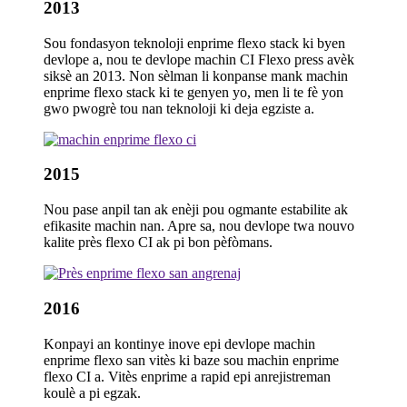
2013
Sou fondasyon teknoloji enprime flexo stack ki byen
devlope a, nou te devlope machin CI Flexo press avèk
siksè an 2013. Non sèlman li konpanse mank machin
enprime flexo stack ki te genyen yo, men li te fè yon
gwo pwogrè tou nan teknoloji ki deja egziste a.
2015
Nou pase anpil tan ak enèji pou ogmante estabilite ak
efikasite machin nan. Apre sa, nou devlope twa nouvo
kalite près flexo CI ak pi bon pèfòmans.
2016
Konpayi an kontinye inove epi devlope machin
enprime flexo san vitès ki baze sou machin enprime
flexo CI a. Vitès enprime a rapid epi anrejistreman
koulè a ​​pi egzak.