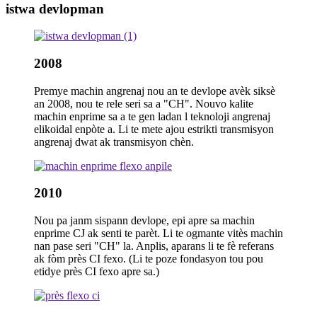
istwa devlopman
2008
Premye machin angrenaj nou an te devlope avèk siksè
an 2008, nou te rele seri sa a "CH". Nouvo kalite
machin enprime sa a te gen ladan l teknoloji angrenaj
elikoidal enpòte a. Li te mete ajou estrikti transmisyon
angrenaj dwat ak transmisyon chèn.
2010
Nou pa janm sispann devlope, epi apre sa machin
enprime CJ ak senti te parèt. Li te ogmante vitès machin
nan pase seri "CH" la. Anplis, aparans li te fè referans
ak fòm près CI fexo. (Li te poze fondasyon tou pou
etidye près CI fexo apre sa.)