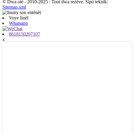
© Dwa otè - 2010-2025 : Tout dwa rezève. Sipò teknik:
Sitemap.xml
Voye Imèl
Whatsapp
8618150207107
x