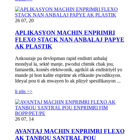
26 07, 20
APLIKASYON MACHIN ENPRIMRI
FLEXO STACK NAN ANBALAJ PAPYE
AK PLASTIK
Ankouraje pa devlopman rapid endistri anbalaj
mondyal la, sektè manje, pwodui chimik chak jou,
famasetik, komès elektwonik, agrikòl ak endistriyèl yo
mande pi bon kalite enprime ak efikasite pwodiksyon.
Ideyal pou ti ak mwayen lo ak plizyè spesifikasyon ...
li plis >>
26 07, 14
AVANTAJ MACHIN ENPRIMRI FLEXO
AK TANBOU SANTRAL POU