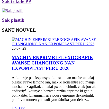
Sak trikote PP
Sak plastik
SANT NOUVÈL
26 07, 29
MACHIN ENPRIMRI FLEXOGRAFIK
AVANSE CHANGHONG NAN
EXPOMPLAST PERÚ 2026
Ankouraje pa ekspansyon konstan nan mache anbalaj
plastik atravè lemond lan, mak ki konsantre sou manje,
machandiz agrikòl, anbalaj pwodui chimik chak jou ak
endistriyèl kounye a bezwen rezilta enprime ki gen pi
bon kalite. Chanjman sa a pouse enprime fleksografik
pou l vin tounen yon solisyon fabrikasyon debaz...
li plis >>