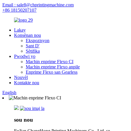
Email : sale8@chprintingmachine.com
+86 18150207107
Lakay
Konsènan nou
Ekspozisyon
Sant D'
Sètifika
Pwodwi yo
Machin enprime Flexo CI
Machin enprime Flexo anpile
Enprime Flexo san Gearless
Nouvèl
Kontakte nou
English
sou nou
FuJian ChangHong Printing Machinery Co., Ltd. se