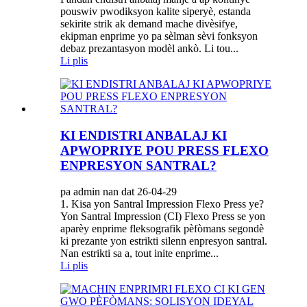
pouswiv pwodiksyon kalite siperyè, estanda
sekirite strik ak demand mache divèsifye,
ekipman enprime yo pa sèlman sèvi fonksyon
debaz prezantasyon modèl ankò. Li tou...
Li plis
KI ENDISTRI ANBALAJ KI
APWOPRIYE POU PRESS FLEXO
ENPRESYON SANTRAL?
pa admin nan dat 26-04-29
1. Kisa yon Santral Impression Flexo Press ye?
Yon Santral Impression (CI) Flexo Press se yon
aparèy enprime fleksografik pèfòmans segondè
ki prezante yon estrikti silenn enpresyon santral.
Nan estrikti sa a, tout inite enprime...
Li plis