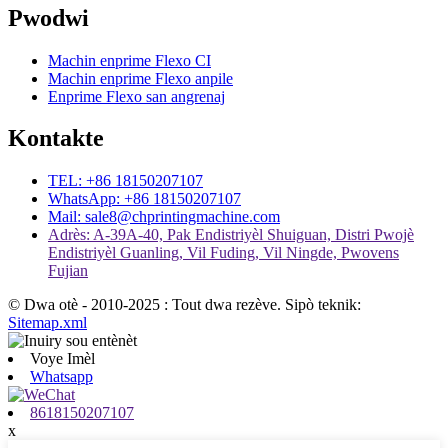
Pwodwi
Machin enprime Flexo CI
Machin enprime Flexo anpile
Enprime Flexo san angrenaj
Kontakte
TEL: +86 18150207107
WhatsApp: +86 18150207107
Mail: sale8@chprintingmachine.com
Adrès: A-39A-40, Pak Endistriyèl Shuiguan, Distri Pwojè
Endistriyèl Guanling, Vil Fuding, Vil Ningde, Pwovens
Fujian
© Dwa otè - 2010-2025 : Tout dwa rezève. Sipò teknik:
Sitemap.xml
Voye Imèl
Whatsapp
8618150207107
x