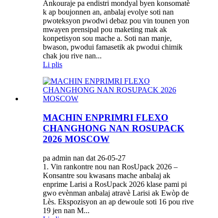
Ankouraje pa endistri mondyal byen konsomatè
k ap boujonnen an, anbalaj evolye soti nan
pwoteksyon pwodwi debaz pou vin tounen yon
mwayen prensipal pou maketing mak ak
konpetisyon sou mache a. Soti nan manje,
bwason, pwodui famasetik ak pwodui chimik
chak jou rive nan...
Li plis
MACHIN ENPRIMRI FLEXO
CHANGHONG NAN ROSUPACK
2026 MOSCOW
pa admin nan dat 26-05-27
1. Vin rankontre nou nan RosUpack 2026 –
Konsantre sou kwasans mache anbalaj ak
enprime Larisi a RosUpack 2026 klase pami pi
gwo evènman anbalaj atravè Larisi ak Ewòp de
Lès. Ekspozisyon an ap dewoule soti 16 pou rive
19 jen nan M...