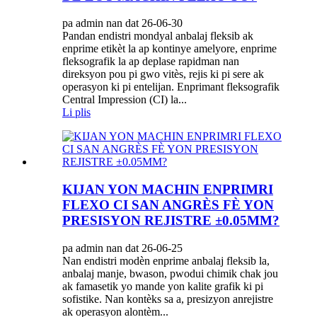
pa admin nan dat 26-06-30
Pandan endistri mondyal anbalaj fleksib ak
enprime etikèt la ap kontinye amelyore, enprime
fleksografik la ap deplase rapidman nan
direksyon pou pi gwo vitès, rejis ki pi sere ak
operasyon ki pi entelijan. Enprimant fleksografik
Central Impression (CI) la...
Li plis
KIJAN YON MACHIN ENPRIMRI
FLEXO CI SAN ANGRÈS FÈ YON
PRESISYON REJISTRE ±0.05MM?
pa admin nan dat 26-06-25
Nan endistri modèn enprime anbalaj fleksib la,
anbalaj manje, bwason, pwodui chimik chak jou
ak famasetik yo mande yon kalite grafik ki pi
sofistike. Nan kontèks sa a, presizyon anrejistre
ak operasyon alontèm...