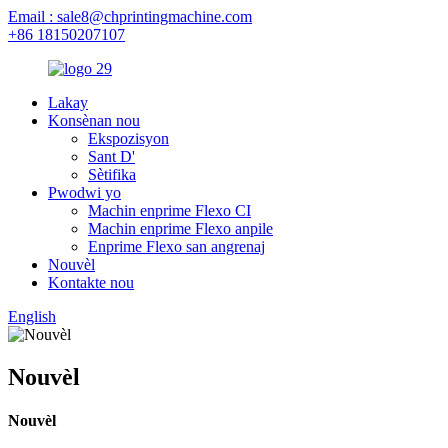
Email : sale8@chprintingmachine.com
+86 18150207107
Lakay
Konsènan nou
Ekspozisyon
Sant D'
Sètifika
Pwodwi yo
Machin enprime Flexo CI
Machin enprime Flexo anpile
Enprime Flexo san angrenaj
Nouvèl
Kontakte nou
English
Nouvèl
Nouvèl