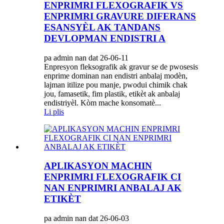
ENPRIMRI FLEXOGRAFIK VS
ENPRIMRI GRAVURE DIFERANS
ESANSYÈL AK TANDANS
DEVLOPMAN ENDISTRI A
pa admin nan dat 26-06-11
Enpresyon fleksografik ak gravur se de pwosesis
enprime dominan nan endistri anbalaj modèn,
lajman itilize pou manje, pwodui chimik chak
jou, famasetik, fim plastik, etikèt ak anbalaj
endistriyèl. Kòm mache konsomatè...
Li plis
APLIKASYON MACHIN
ENPRIMRI FLEXOGRAFIK CI
NAN ENPRIMRI ANBALAJ AK
ETIKÈT
pa admin nan dat 26-06-03