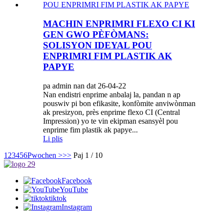
MACHIN ENPRIMRI FLEXO CI KI
GEN GWO PÈFÒMANS:
SOLISYON IDEYAL POU
ENPRIMRI FIM PLASTIK AK
PAPYE
pa admin nan dat 26-04-22
Nan endistri enprime anbalaj la, pandan n ap
pouswiv pi bon efikasite, konfòmite anviwònman
ak presizyon, près enprime flexo CI (Central
Impression) yo te vin ekipman esansyèl pou
enprime fim plastik ak papye...
Li plis
1
2
3
4
5
6
Pwochen >
>>
Paj 1 / 10
Facebook
YouTube
tiktok
Instagram