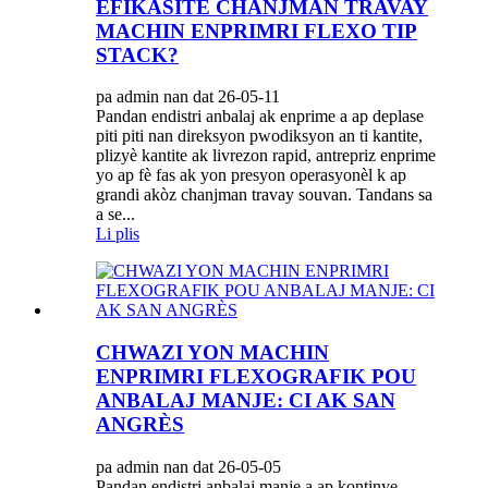
EFIKASITE CHANJMAN TRAVAY
MACHIN ENPRIMRI FLEXO TIP
STACK?
pa admin nan dat 26-05-11
Pandan endistri anbalaj ak enprime a ap deplase
piti piti nan direksyon pwodiksyon an ti kantite,
plizyè kantite ak livrezon rapid, antrepriz enprime
yo ap fè fas ak yon presyon operasyonèl k ap
grandi akòz chanjman travay souvan. Tandans sa
a se...
Li plis
CHWAZI YON MACHIN
ENPRIMRI FLEXOGRAFIK POU
ANBALAJ MANJE: CI AK SAN
ANGRÈS
pa admin nan dat 26-05-05
Pandan endistri anbalaj manje a ap kontinye