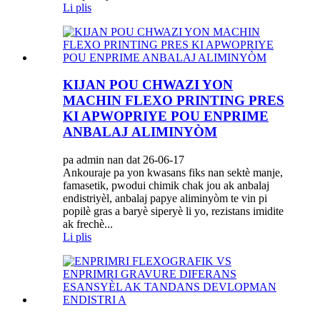
Li plis
KIJAN POU CHWAZI YON
MACHIN FLEXO PRINTING PRES
KI APWOPRIYE POU ENPRIME
ANBALAJ ALIMINYÒM
pa admin nan dat 26-06-17
Ankouraje pa yon kwasans fiks nan sektè manje,
famasetik, pwodui chimik chak jou ak anbalaj
endistriyèl, anbalaj papye aliminyòm te vin pi
popilè gras a baryè siperyè li yo, rezistans imidite
ak frechè...
Li plis