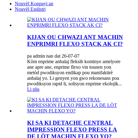
Nouvèl Konpayi an
Nouvèl Endistri
KIJAN OU CHWAZI ANT MACHIN
ENPRIMRI FLEXO STACK AK CI?
pa admin nan dat 26-07-07
Kòm enprime anbalaj fleksib kontinye amelyore
ane apre ane, enprime flexo vin tounen yon
metòd pwodiksyon endikap pou manifaktirè
anbalaj yo. Li genyen yon gwo rekonesans pou
pwodiksyon rapid li, solisyon enprime ekolojik...
Li plis
KI SA KI DETACHE CENTRAL
IMPRESSION FLEXO PRESS LA
DE LÒT MACHIN FLEXO YO?