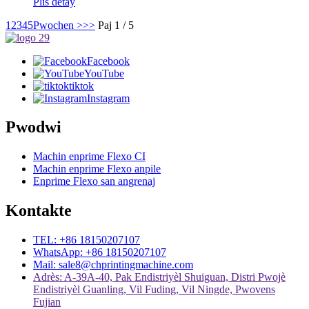
Plis detay
1
2
3
4
5
Pwochen >
>>
Paj 1 / 5
Facebook
YouTube
tiktok
Instagram
Pwodwi
Machin enprime Flexo CI
Machin enprime Flexo anpile
Enprime Flexo san angrenaj
Kontakte
TEL: +86 18150207107
WhatsApp: +86 18150207107
Mail: sale8@chprintingmachine.com
Adrès: A-39A-40, Pak Endistriyèl Shuiguan, Distri Pwojè
Endistriyèl Guanling, Vil Fuding, Vil Ningde, Pwovens
Fujian