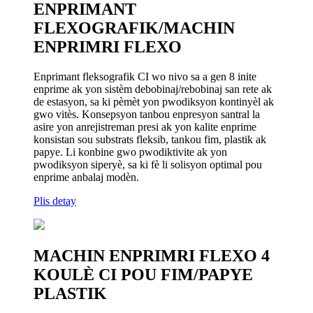
ENPRIMANT
FLEXOGRAFIK/MACHIN
ENPRIMRI FLEXO
Enprimant fleksografik CI wo nivo sa a gen 8 inite
enprime ak yon sistèm debobinaj/rebobinaj san rete ak
de estasyon, sa ki pèmèt yon pwodiksyon kontinyèl ak
gwo vitès. Konsepsyon tanbou enpresyon santral la
asire yon anrejistreman presi ak yon kalite enprime
konsistan sou substrats fleksib, tankou fim, plastik ak
papye. Li konbine gwo pwodiktivite ak yon
pwodiksyon siperyè, sa ki fè li solisyon optimal pou
enprime anbalaj modèn.
Plis detay
MACHIN ENPRIMRI FLEXO 4
KOULÈ CI POU FIM/PAPYE
PLASTIK