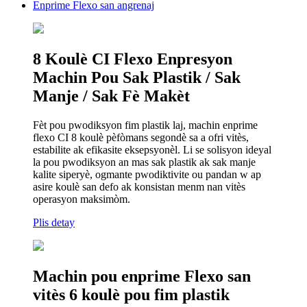
Enprime Flexo san angrenaj
8 Koulè CI Flexo Enpresyon
Machin Pou Sak Plastik / Sak
Manje / Sak Fè Makèt
Fèt pou pwodiksyon fim plastik laj, machin enprime
flexo CI 8 koulè pèfòmans segondè sa a ofri vitès,
estabilite ak efikasite eksepsyonèl. Li se solisyon ideyal
la pou pwodiksyon an mas sak plastik ak sak manje
kalite siperyè, ogmante pwodiktivite ou pandan w ap
asire koulè san defo ak konsistan menm nan vitès
operasyon maksimòm.
Plis detay
Machin pou enprime Flexo san
vitès 6 koulè pou fim plastik