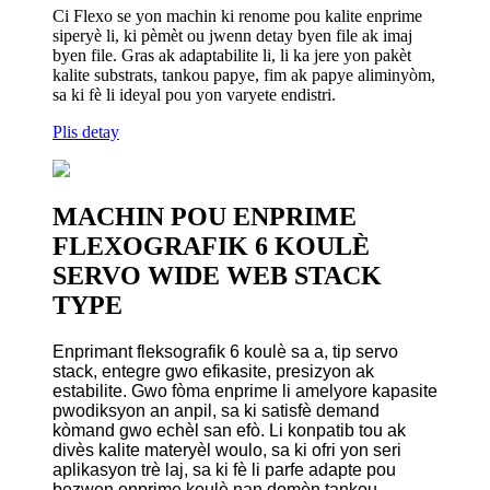
Ci Flexo se yon machin ki renome pou kalite enprime
siperyè li, ki pèmèt ou jwenn detay byen file ak imaj
byen file. Gras ak adaptabilite li, li ka jere yon pakèt
kalite substrats, tankou papye, fim ak papye aliminyòm,
sa ki fè li ideyal pou yon varyete endistri.
Plis detay
MACHIN POU ENPRIME
FLEXOGRAFIK 6 KOULÈ
SERVO WIDE WEB STACK
TYPE
Enprimant fleksografik 6 koulè sa a, tip servo
stack, entegre gwo efikasite, presizyon ak
estabilite. Gwo fòma enprime li amelyore kapasite
pwodiksyon an anpil, sa ki satisfè demand
kòmand gwo echèl san efò. Li konpatib tou ak
divès kalite materyèl woulo, sa ki ofri yon seri
aplikasyon trè laj, sa ki fè li parfe adapte pou
bezwen enprime koulè nan domèn tankou