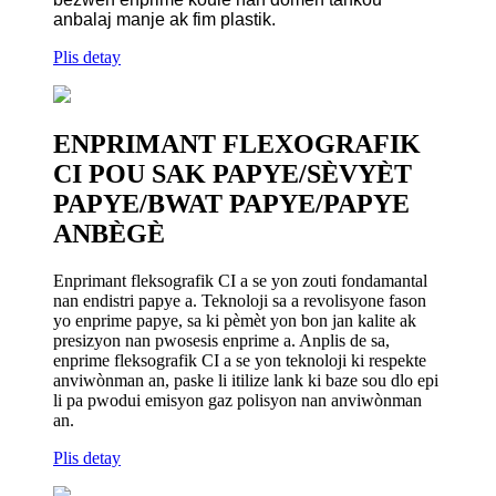
anbalaj manje ak fim plastik.
Plis detay
ENPRIMANT FLEXOGRAFIK
CI POU SAK PAPYE/SÈVYÈT
PAPYE/BWAT PAPYE/PAPYE
ANBÈGÈ
Enprimant fleksografik CI a se yon zouti fondamantal
nan endistri papye a. Teknoloji sa a revolisyone fason
yo enprime papye, sa ki pèmèt yon bon jan kalite ak
presizyon nan pwosesis enprime a. Anplis de sa,
enprime fleksografik CI a se yon teknoloji ki respekte
anviwònman an, paske li itilize lank ki baze sou dlo epi
li pa pwodui emisyon gaz polisyon nan anviwònman
an.
Plis detay