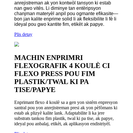
anrejistreman ak yon kontwòl tansyon ki estab
nan gwo vitès. Li diminye tan entèripsyon
chanjman materyèl anpil pou ogmante efikasite—
bon jan kalite enprime solid li ak fleksibilite li fè li
ideyal pou gwo kantite fim, etikèt ak papye.
Plis detay
MACHIN ENPRIMRI
FLEXOGRAFIK 4 KOULÈ CI
FLEXO PRESS POU FIM
PLASTIK/TWAL KI PA
TISE/PAPYE
Enprimant flexo 4 koulè sa a gen yon sistèm enpresyon
santral pou yon anrejistreman presi ak yon pèfòmans ki
estab ak plizyè kalite lank. Adaptabilite li ka jere
substrats tankou fim plastik, twal ki pa tise, ak papye,
ideyal pou anbalaj, etikèt, ak aplikasyon endistriyèl.