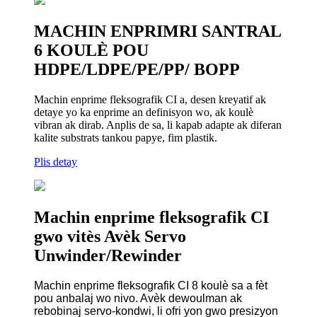
MACHIN ENPRIMRI SANTRAL
6 KOULÈ POU
HDPE/LDPE/PE/PP/ BOPP
Machin enprime fleksografik CI a, desen kreyatif ak
detaye yo ka enprime an definisyon wo, ak koulè
vibran ak dirab. Anplis de sa, li kapab adapte ak diferan
kalite substrats tankou papye, fim plastik.
Plis detay
Machin enprime fleksografik CI
gwo vitès Avèk Servo
Unwinder/Rewinder
Machin enprime fleksografik CI 8 koulè sa a fèt
pou anbalaj wo nivo. Avèk dewoulman ak
rebobinaj servo-kondwi, li ofri yon gwo presizyon