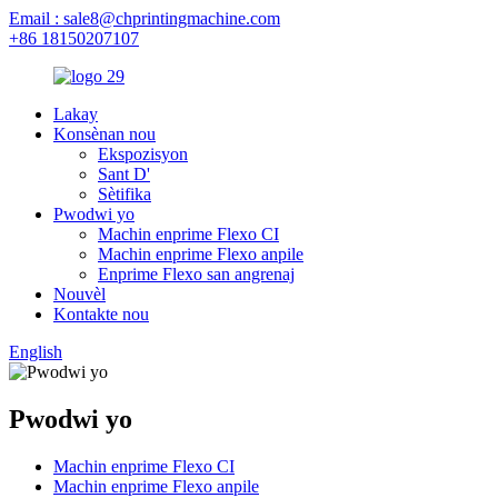
Email : sale8@chprintingmachine.com
+86 18150207107
Lakay
Konsènan nou
Ekspozisyon
Sant D'
Sètifika
Pwodwi yo
Machin enprime Flexo CI
Machin enprime Flexo anpile
Enprime Flexo san angrenaj
Nouvèl
Kontakte nou
English
Pwodwi yo
Machin enprime Flexo CI
Machin enprime Flexo anpile