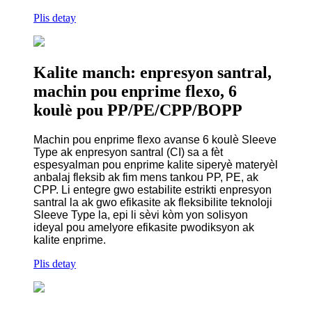
Plis detay
Kalite manch: enpresyon santral,
machin pou enprime flexo, 6
koulè pou PP/PE/CPP/BOPP
Machin pou enprime flexo avanse 6 koulè Sleeve
Type ak enpresyon santral (CI) sa a fèt
espesyalman pou enprime kalite siperyè materyèl
anbalaj fleksib ak fim mens tankou PP, PE, ak
CPP. Li entegre gwo estabilite estrikti enpresyon
santral la ak gwo efikasite ak fleksibilite teknoloji
Sleeve Type la, epi li sèvi kòm yon solisyon
ideyal pou amelyore efikasite pwodiksyon ak
kalite enprime.
Plis detay