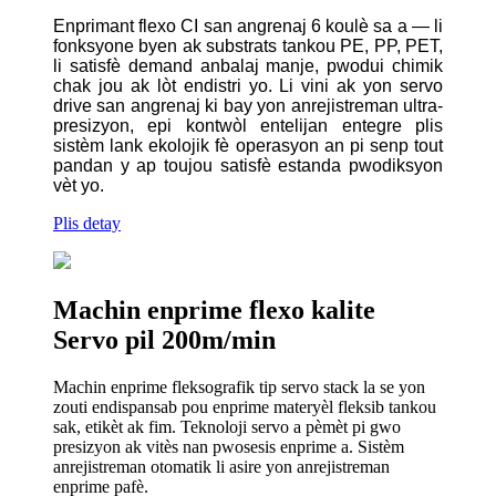
Enprimant flexo CI san angrenaj 6 koulè sa a — li
​​fonksyone byen ak substrats tankou PE, PP, PET,
li satisfè demand anbalaj manje, pwodui chimik
chak jou ak lòt endistri yo. Li vini ak yon servo
drive san angrenaj ki bay yon anrejistreman ultra-
presizyon, epi kontwòl entelijan entegre plis
sistèm lank ekolojik fè operasyon an pi senp tout
pandan y ap toujou satisfè estanda pwodiksyon
vèt yo.
Plis detay
Machin enprime flexo kalite
Servo pil 200m/min
Machin enprime fleksografik tip servo stack la se yon
zouti endispansab pou enprime materyèl fleksib tankou
sak, etikèt ak fim. Teknoloji servo a pèmèt pi gwo
presizyon ak vitès nan pwosesis enprime a. Sistèm
anrejistreman otomatik li asire yon anrejistreman
enprime pafè.