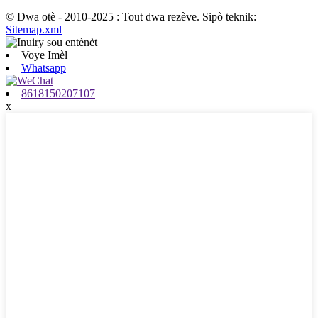
© Dwa otè - 2010-2025 : Tout dwa rezève. Sipò teknik:
Sitemap.xml
Voye Imèl
Whatsapp
8618150207107
x