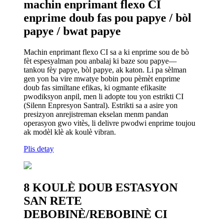
machin enprimant flexo CI
enprime doub fas pou papye / bòl
papye / bwat papye
Machin enprimant flexo CI sa a ki enprime sou de bò
fèt espesyalman pou anbalaj ki baze sou papye—
tankou fèy papye, bòl papye, ak katon. Li pa sèlman
gen yon ba vire mwatye bobin pou pèmèt enprime
doub fas similtane efikas, ki ogmante efikasite
pwodiksyon anpil, men li adopte tou yon estrikti CI
(Silenn Enpresyon Santral). Estrikti sa a asire yon
presizyon anrejistreman ekselan menm pandan
operasyon gwo vitès, li delivre pwodwi enprime toujou
ak modèl klè ak koulè vibran.
Plis detay
8 KOULÈ DOUB ESTASYON
SAN RETE
DEBOBINÈ/REBOBINÈ CI